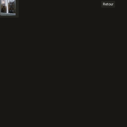
Retour
artager
Facebook
Twitter
Email
uter un commentaire
ternet
ge