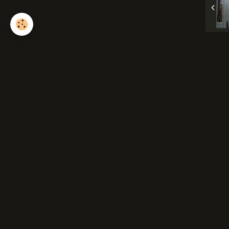
P
Ajo
Nom
E-mail
Site In
Messa