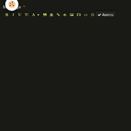
Message
Aperçu
Anti-spam
CLIQUEZ POUR VALIDER
IconCaptcha ©
Ajouter