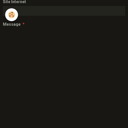
Site Internet
Message
Aperçu
Anti-spam
CLIQUEZ POUR VALIDER
IconCaptcha ©